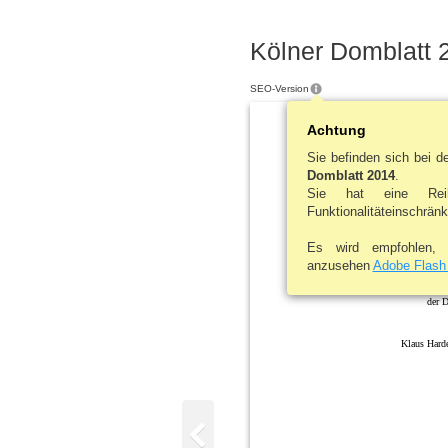
Kölner Domblatt 
SEO-Version
Achtung
Sie befinden sich bei 
Domblatt 2014
.
Köln
Sie hat eine Rei
Funktionalitäteinschrän
J AHR BUCH D E S Z E
Es wird empfohlen,
anzusehen
Adobe Flash
Im Auftrage des V
der 
Klaus Hard